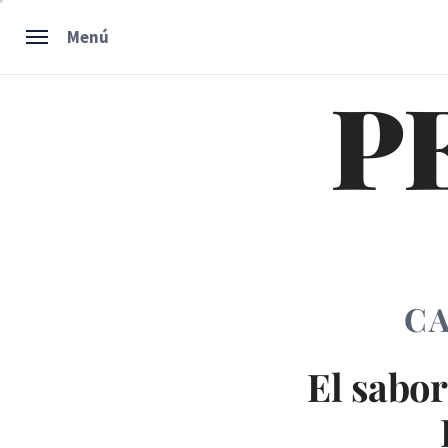
Ir
Menú
al
contenido
P
CA
El sabor