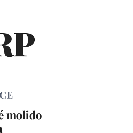
RP
ICE
fé molido
a