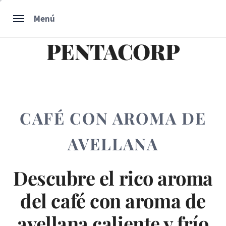
Ir
Menú
al
contenido
PENTACORP
CAFÉ CON AROMA DE
AVELLANA
Descubre el rico aroma
del café con aroma de
avellana caliente y frío