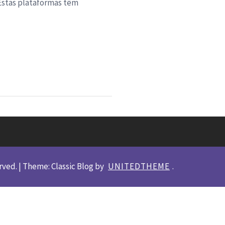
 Estas plataformas têm
erved.
|
Theme: Classic Blog by
UNITEDTHEME
.