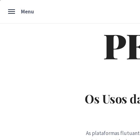
Skip
Menu
to
content
P
Os Usos d
As plataformas flutuant